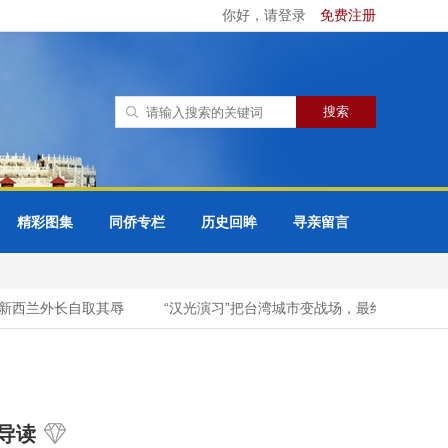
你好，请登录
免费注册
精彩图集
同侨专栏
历史回眸
寻亲留言
西兰外长自取其辱
“汉光演习”把台湾城市变战场，最终代价由谁承担
导读