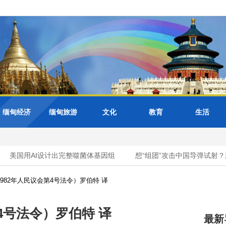
缅甸经济
缅甸旅游
文化
教育
生活
美国用AI设计出完整噬菌体基因组
想“组团”攻击中国导弹试射？新
982年人民议会第4号法令）罗伯特 译
4号法令）罗伯特 译
最新