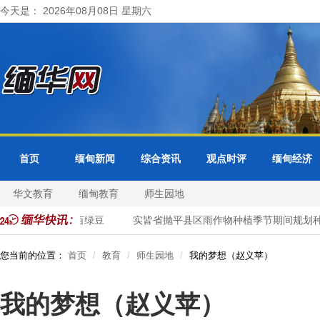
今天是： 2026年08月08日 星期六
首页
缅甸新闻
综合资讯
观点时评
缅甸经济
华文教育
缅甸教育
师生园地
划种植1千多英亩绿豆
实皆省抛平县区雨作物种植季节期间规划种植
您当前的位置：
首页
教育
师生园地
我的梦想（赵义苹）
我的梦想（赵义苹）