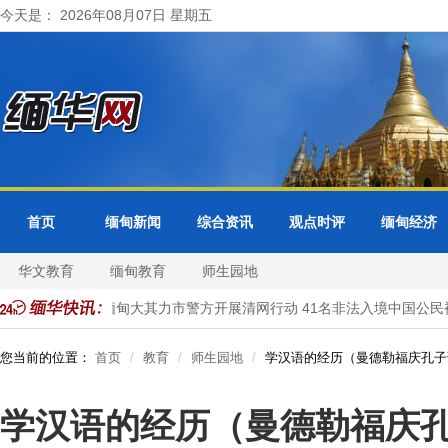
今天是： 2026年08月07日 星期五
首页
缅甸新闻
综合资讯
观点时评
缅甸经济
华文教育
缅甸教育
师生园地
分局受理
缅甸大其力市警方开展清网行动 41名非法入境中国公民被
您当前的位置：
首页
教育
师生园地
学汉语的经历（曼德勒福庆孔子
学汉语的经历（曼德勒福庆孔