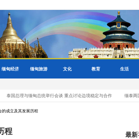
缅甸经济
缅甸旅游
文化
教育
生活
泰国总理与缅甸总统举行会谈 重点讨论边境稳定与合作
缅泰两国
会的成立及其发展历程
历程
最新