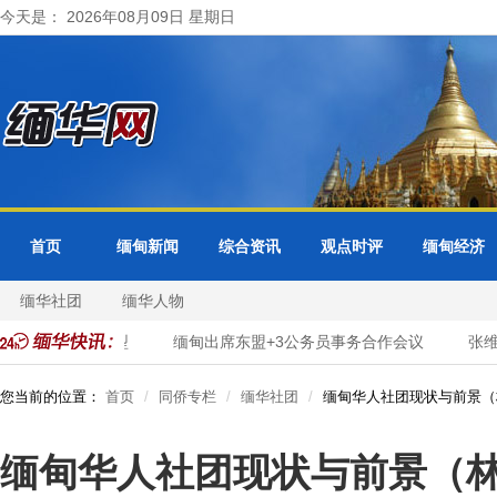
今天是： 2026年08月09日 星期日
首页
缅甸新闻
综合资讯
观点时评
缅甸经济
缅华社团
缅华人物
服务数字化转型
缅甸出席东盟+3公务员事务合作会议
张维为
您当前的位置：
首页
同侨专栏
缅华社团
缅甸华人社团现状与前景（
缅甸华人社团现状与前景（林