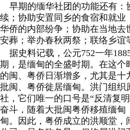
早期的缅华社团的功能还有：
续；协助安置同乡的食宿和就业
华侨的内部纷争；协助在当地去
安葬；举办春秋两祭；联络乡谊
据史料记载，公元752一年18
期，是缅甸的全盛时期。在这个
的闽、粤侨日渐增多，尤其是十
批闽、粤侨徙居缅甸。洪门组织
社，它们唯一的口号是“反清复明
奋斗，随着大批闽粤侨移殖缅甸
甸。因此，粤侨成立的洪顺堂，