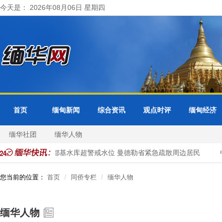
今天是： 2026年08月06日 星期四
首页
缅甸新闻
综合资讯
观点时评
缅甸经济
缅华社团
缅华人物
式访问
色都基水库超警戒水位 曼德勒省紧急疏散周边居民
中
您当前的位置：
首页
同侨专栏
缅华人物
缅华人物