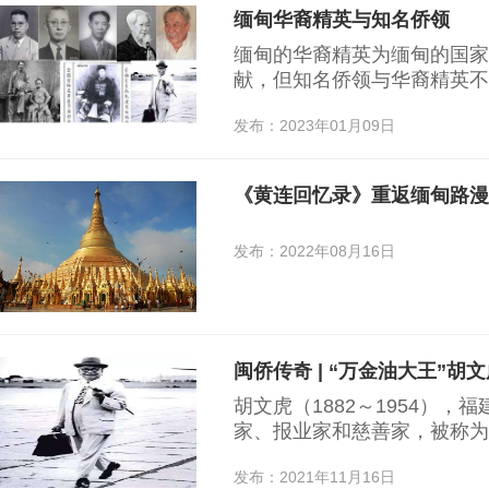
缅甸华裔精英与知名侨领
缅甸的华裔精英为缅甸的国家
献，但知名侨领与华裔精英不
治，则在华人社区建设和促进
发布：2023年01月09日
用。他们有爱国爱乡爱同胞的
济、办报、办学、支持祖国革
系。
《黄连回忆录》重返缅甸路漫
发布：2022年08月16日
闽侨传奇 | “万金油大王”胡
胡文虎（1882～1954）
家、报业家和慈善家，被称为
文虎故乡——中川村他爱国观
发布：2021年11月16日
自企业发展后，……