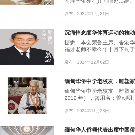
南洋华侨亦在其间前赴后继。
新中国建设中挥洒热血，其中
发布：2024年12月31日
陈嘉庚。2024年是陈嘉庚诞辰
据悉，本会荣誉主席、香港华
福才老师不幸今年十月下旬于
发布：2024年12月02日
缅甸华侨中学老校友，雕塑家
缅甸华侨中学老校友，雕塑家
2012 年），曾用名：曾朝明
仁里曾营村（今厦门杏林区曾
发布：2024年11月26日
年随父母移居缅甸仰光。中学就
从缅甸回国，在集美学校攻读
年又回到祖国，1928 年初
缅甸华人侨领代表出席中国侨
年，赴法国留学……