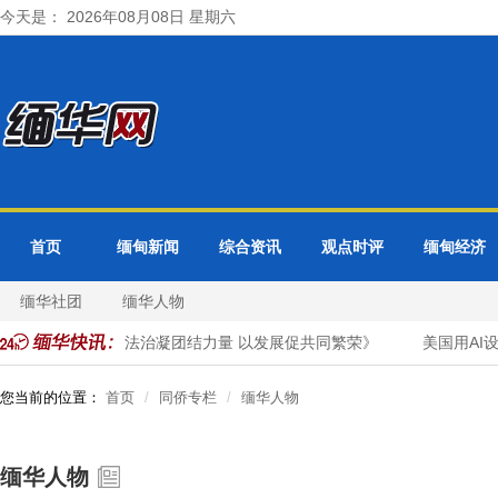
今天是： 2026年08月08日 星期六
首页
缅甸新闻
综合资讯
观点时评
缅甸经济
缅华社团
缅华人物
表署名文章《以法治凝团结力量 以发展促共同繁荣》
美国用AI设
您当前的位置：
首页
同侨专栏
缅华人物
缅华人物