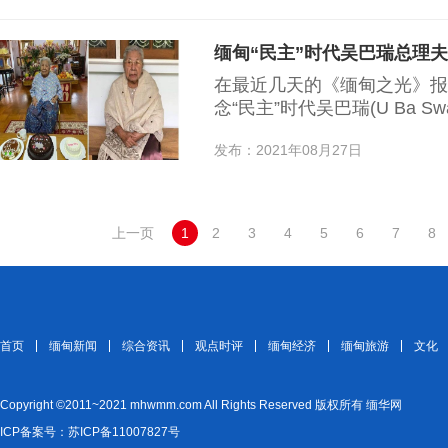
缅甸“民主”时代吴巴瑞总理
在最近几天的《缅甸之光》报
念“民主”时代吴巴瑞(U Ba Sw
的广告。老人家逝世时已有百
发布：2021年08月27日
最后一名硕果仅存的代表人物
上一页
1
2
3
4
5
6
7
8
首页
缅甸新闻
综合资讯
观点时评
缅甸经济
缅甸旅游
文化
Copyright ©2011~2021 mhwmm.com All Rights Reserved 版权所有 缅华网
ICP备案号：苏ICP备11007827号