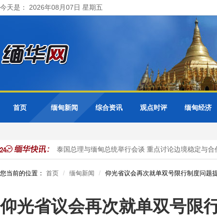
今天是： 2026年08月07日 星期五
首页
缅甸新闻
综合资讯
观点时评
缅甸经济
公民被抓获
泰国总理与缅甸总统举行会谈 重点讨论边境稳定与合作
您当前的位置：
首页
缅甸新闻
仰光省议会再次就单双号限行制度问题
仰光省议会再次就单双号限