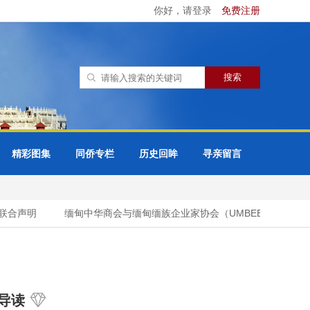
你好，请登录
免费注册
精彩图集
同侨专栏
历史回眸
寻亲留言
合声明
缅甸中华商会与缅甸缅族企业家协会（UMBEEA）签署合作
导读