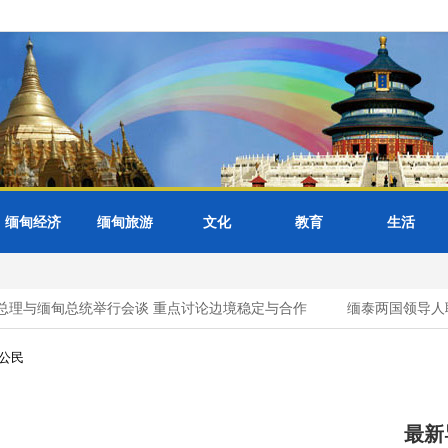
缅甸经济
缅甸旅游
文化
教育
生活
理与缅甸总统举行会谈 重点讨论边境稳定与合作
缅泰两国领导人联
公民
最新