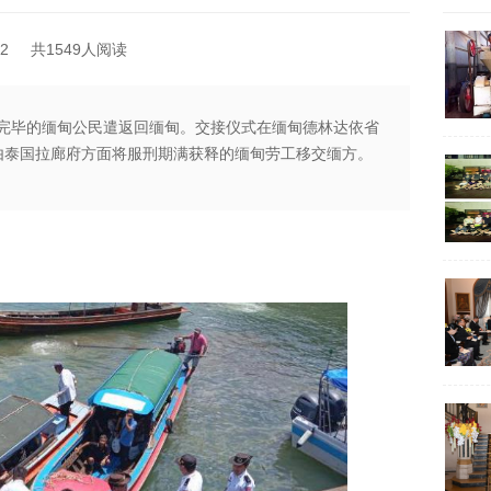
2
共1549人阅读
服刑完毕的缅甸公民遣返回缅甸。交接仪式在缅甸德林达依省
举行，由泰国拉廊府方面将服刑期满获释的缅甸劳工移交缅方。