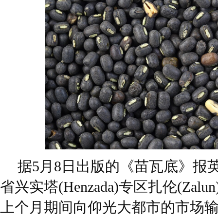
据5月8日出版的《苗瓦底》报
省兴实塔(Henzada)专区扎伦(Za
上个月期间向仰光大都市的市场