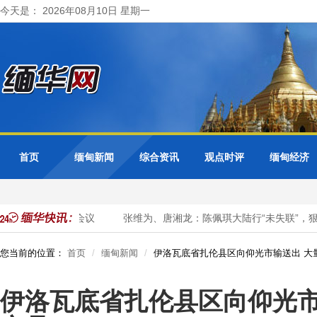
今天是： 2026年08月10日 星期一
首页
缅甸新闻
综合资讯
观点时评
缅甸经济
3公务员事务合作会议
张维为、唐湘龙：陈佩琪大陆行“未失联”，狠
您当前的位置：
首页
缅甸新闻
伊洛瓦底省扎伦县区向仰光市输送出 大
伊洛瓦底省扎伦县区向仰光市