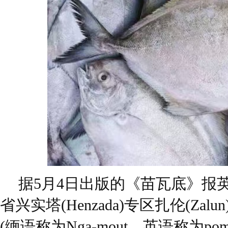
据5月4日出版的《苗瓦底》报
省兴实塔(Henzada)专区扎伦(Za
(缅语称为Nga-mout，英语称为pomf