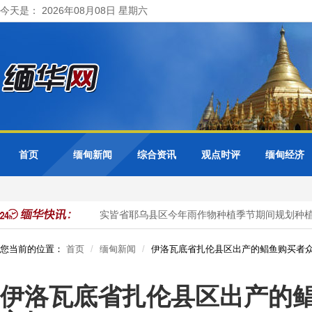
今天是： 2026年08月08日 星期六
首页
缅甸新闻
综合资讯
观点时评
缅甸经济
玉米玉蜀黍作物
实皆省耶乌县区今年雨作物种植季节期间规划种植
您当前的位置：
首页
缅甸新闻
伊洛瓦底省扎伦县区出产的鲳鱼购买者
伊洛瓦底省扎伦县区出产的