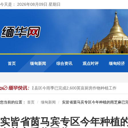
今天是： 2026年08月09日 星期日
首页
缅甸新闻
综合资讯
观点时评
缅甸经济
伊洛瓦底省渺弥亚县区今雨季已完成2,600英亩厨房作物种植工作
勃
您当前的位置：
首页
缅甸新闻
实皆省茵马宾专区今年种植的雨芝麻已完
实皆省茵马宾专区今年种植的