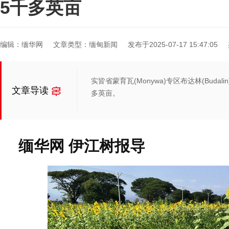
5千多英亩
编辑：缅华网
文章类型：缅甸新闻
发布于2025-07-17 15:47:05
实皆省蒙育瓦(Monywa)专区布达林(Bud
文章导读
多英亩。
缅华网 伊江树报导