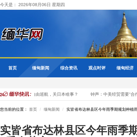
今天是： 2026年08月06日 星期四
首页
缅甸新闻
综合资讯
观点时评
缅甸经济
中国军舰自由巡航，关日本啥事？
钟声：中美经贸需要“合作清
您当前的位置：
首页
缅甸新闻
实皆省布达林县区今年雨季期规划种植雨
实皆省布达林县区今年雨季