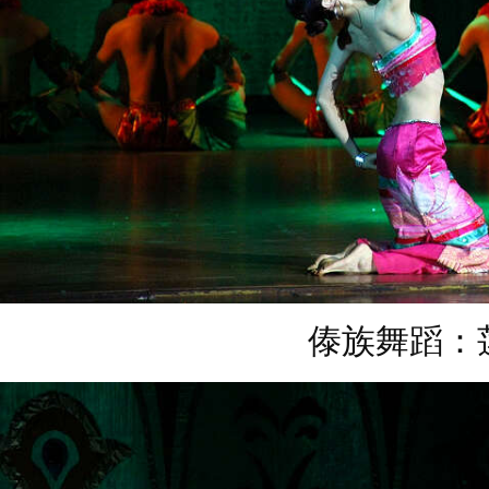
傣族舞蹈：