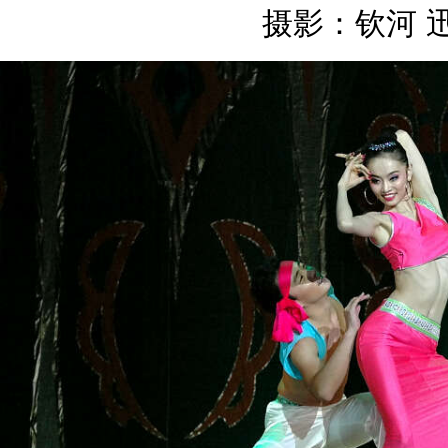
摄影：钦河 