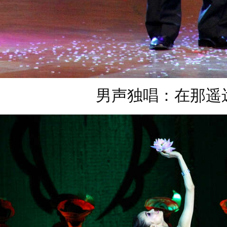
男声独唱：在那遥