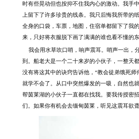
时有些晃动但也按抑不住我内心的激动。我手
上留下了许多珍贵的线条。我只后悔我所带的
全身的口袋，车票，地图，住宿单都留下了我
来，只好将衣服脱下画了满满的谁也看不懂的
我会用水草吹口哨，响声震耳。哨声一出，分
到。船老大是一个二十来岁的小伙子，一整天
没有将这其中的诀窍告诉他，“教会徒弟饿死师
就学不会了。从口中突然爆发的一吸，自然也
帮茵莱湖的小伙子一直都在找我。要我传授密
们。如果你有机会去缅甸茵莱，听见这震耳欲