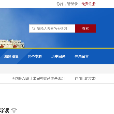
你好，请登录
免费注册
精彩图集
同侨专栏
历史回眸
寻亲留言
美国用AI设计出完整噬菌体基因组
想“组团”攻击中国导弹试射
导读