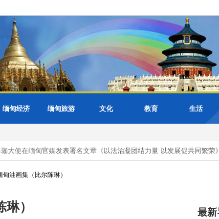
缅甸经济
缅甸旅游
文化
教育
生活
使在缅甸官媒发表署名文章《以法治凝团结力量 以发展促共同繁荣》
缅甸油画集（比尔陈琳）
陈琳）
最新