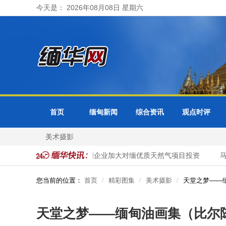
今天是： 2026年08月08日 星期六
首页
缅甸新闻
综合资讯
观点时评
美术摄影
谷接管
缅甸邀请泰国企业加大对缅优质天然气项目投资
马珈大
您当前的位置：
首页
精彩图集
美术摄影
天堂之梦——
天堂之梦——缅甸油画集（比尔