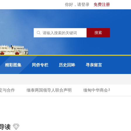
你好，请登录
免费注册
精彩图集
同侨专栏
历史回眸
寻亲留言
定与合作
缅泰两国领导人联合声明
缅甸中华商会与缅甸缅族企业
导读