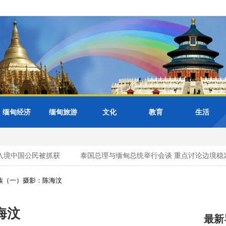
缅甸经济
缅甸旅游
文化
教育
生活
入境中国公民被抓获
泰国总理与缅甸总统举行会谈 重点讨论边境稳
族（一）摄影：陈海汶
海汶
最新