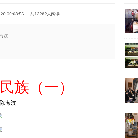
0 00:08:56
共13282人阅读
海汶
民族（一）
陈海汶