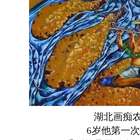
湖北画痴
6岁他第一