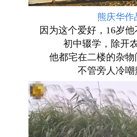
熊庆华作
因为这个爱好，16岁
初中辍学，除开
他都宅在二楼的杂物
不管旁人冷嘲