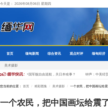
今天是： 2026年08月06日 星期四
首页
缅甸新闻
综合资讯
观点时评
缅甸经济
美术摄影
民
中国军舰自由巡航，关日本啥事？
钟声：中美经贸需要“合
您当前的位置：
首页
精彩图集
美术摄影
一个农民，把中国画坛给震
一个农民，把中国画坛给震