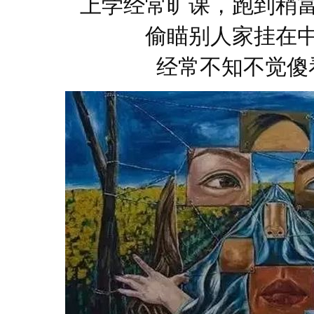
上学经常旷课，跑到稍
偷瞄别人家挂在
经常不知不觉傻