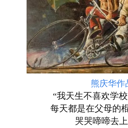
熊庆华作
“我天生不喜欢学
每天都是在父母的
哭哭啼啼去上