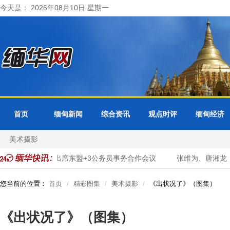
今天是： 2026年08月10日 星期一
首页
缅甸新闻
综合资讯
观点时评
缅甸经济
美术摄影
缅甸出席东盟+3公务员事务合作会议
张维为、唐湘龙：陈佩琪
您当前的位置：
首页
精彩图集
美术摄影
《出状况了》（图集）
《出状况了》（图集）