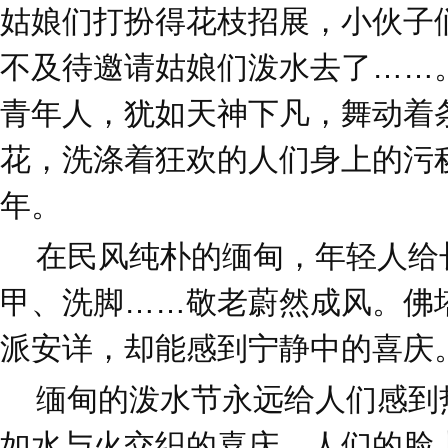
姑娘们打扮得花枝招展，小伙子
不及待邀请姑娘们泼水去了……
青年人，犹如天神下凡，舞动着
花，洗涤着狂欢的人们身上的污
年。
在民风纯朴的缅甸，年轻人给
甲、洗脚……敬老蔚然成风。佛
派安详，却能感到宁静中的喜庆
缅甸的泼水节永远给人们感到
如水与火交织的喜庆。人们的脸