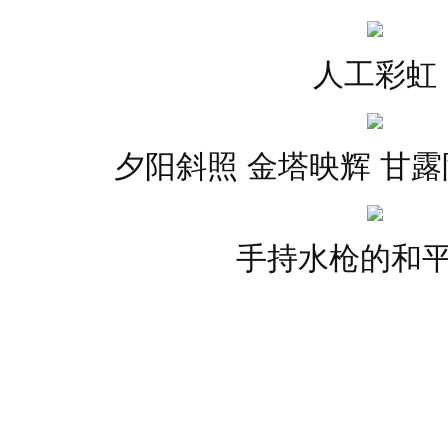
人工彩虹
夕阳斜照 金塔映辉 甘露
手持水枪的和