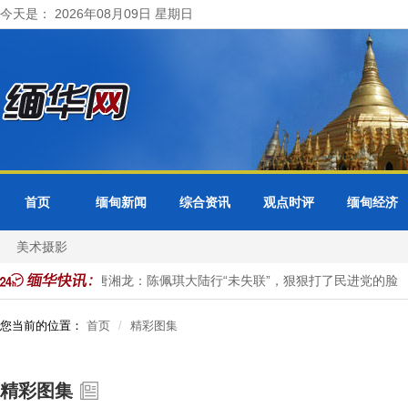
今天是： 2026年08月09日 星期日
首页
缅甸新闻
综合资讯
观点时评
缅甸经济
美术摄影
张维为、唐湘龙：陈佩琪大陆行“未失联”，狠狠打了民进党的脸
您当前的位置：
首页
精彩图集
精彩图集