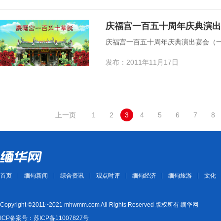
庆福宫一百五十周年庆典演出
庆福宫一百五十周年庆典演出宴会（
发布：2011年11月17日
上一页
1
2
3
4
5
6
7
8
首页
缅甸新闻
综合资讯
观点时评
缅甸经济
缅甸旅游
文化
Copyright ©2011~2021 mhwmm.com All Rights Reserved 版权所有 缅华网
ICP备案号：苏ICP备11007827号