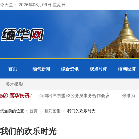
今天是： 2026年08月09日 星期日
首页
缅甸新闻
综合资讯
观点时评
缅甸经济
美术摄影
化转型
缅甸出席东盟+3公务员事务合作会议
张维为、唐湘龙
您当前的位置：
首页
精彩图集
我们的欢乐时光
我们的欢乐时光