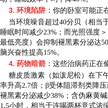
3. 环境陷阱：
你的卧室可能正在
当环境噪音超过40分贝（相当
睡眠时间减少23%；而光照强度＞
最低亮度）会抑制褪黑素分泌达5
脑兴奋性提高15%。
4. 药物暗箭：
这些治病药正在
糖皮质激素（如泼尼松）在下午
率升高2.7倍；β受体阻滞剂类降
褪黑素分泌减少38%；含伪麻黄
1.5小时，相当于连喝两杯意式浓