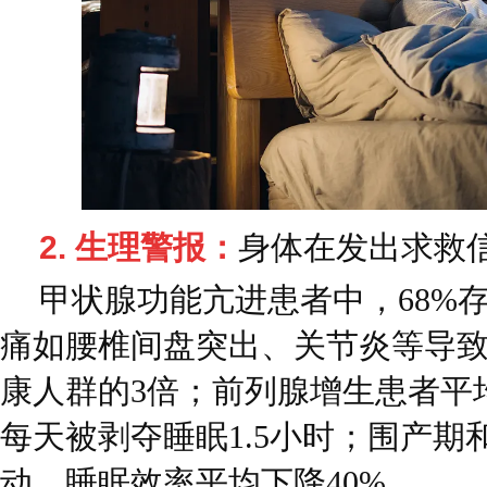
2. 生理警报：
身体在发出求救
甲状腺功能亢进患者中，68%
痛如腰椎间盘突出、关节炎等导
康人群的3倍；前列腺增生患者平均
每天被剥夺睡眠1.5小时；围产期
动，睡眠效率平均下降40%。