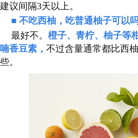
建议间隔3天以上。
■ 不吃西柚，吃普通柚子可以
最好不。
橙子、青柠、柚子等
喃香豆素，
不过含量通常都比西
些。