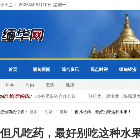
今天是： 2026年08月10日 星期一
首页
缅甸新闻
综合资讯
观点时评
缅甸经济
科学
时尚
烹调
健康
缅甸出席东盟+3公务员事务合作会议
张维为、唐湘龙：陈佩琪大陆
您当前的位置：
首页
生活
健康
但凡吃药，最好别吃这种水果！
但凡吃药，最好别吃这种水