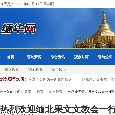
今天是： 2026年08月09日 星期日
首页
缅甸新闻
综合资讯
观点时评
缅甸经济
华文教育
缅甸教育
师生园地
缅甸出席东盟+3公务员事务合作会议
张维为、唐湘龙：陈佩琪
您当前的位置：
首页
教育
华文教育
热烈欢迎缅北果文文教会一行到
热烈欢迎缅北果文文教会一