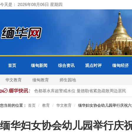
今天是： 2026年08月06日 星期四
首页
缅甸新闻
综合资讯
观点时评
缅甸经济
华文教育
缅甸教育
师生园地
开正式访问
色都基水库超警戒水位 曼德勒省紧急疏散周边居民
您当前的位置：
首页
教育
华文教育
缅华妇女协会幼儿园举行庆祝六
缅华妇女协会幼儿园举行庆