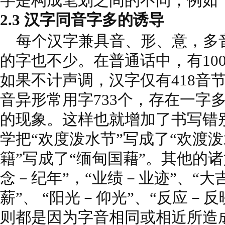
字是构成笔划之间的不同，例如“
2.3 汉字同音字多的诱导
每个汉字兼具音、形、意，多
的字也不少。在普通话中，有10
如果不计声调，汉字仅有418音
音异形常用字733个，存在一字
的现象。这样也就增加了书写错
学把“欢度泼水节”写成了“欢渡泼
籍”写成了“缅甸国藉”。其他的诸
念－纪年”，“业绩－业迹”、“大
薪”、 “阳光－仰光”、“反应－
则都是因为字音相同或相近所造