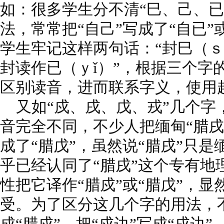
如：很多学生分不清“巳、己、已
法，常常把“自己”写成了“自已”
学生牢记这样两句话：“封巳（ｓ
封读作已（ｙǐ）”，根据三个字
区别读音，进而联系字义，使用
又如“戍、戌、戊、戎”几个字
音完全不同，不少人把缅甸“腊戌
成了“腊戊”，虽然说“腊戌”只
乎已经认同了“腊戌”这个专有地
性把它译作“腊戍”或“腊戊”，
受。为了区分这几个字的用法，不
成“腊戍”，把“戍边”写成“戌边”