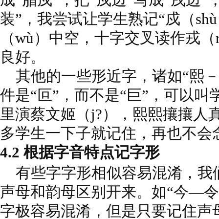
装”，我尝试让学生熟记“戍（sh
（wù）中空，十字交叉读作戎（r
良好。
其他的一些形近字，诸如“熙－
件是“叵”，而不是“巨”，可以叫
里演蔡文姬（j?），熙熙攘攘人真
多学生一下子就记住，再也不会
4.2 根据字音特点记字形
有些字字形相似容易混淆，我
声母和韵母区别开来。如“今—令”
字极容易混淆，但是只要记住声母