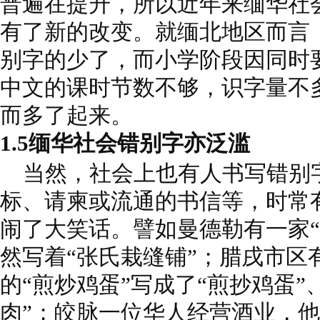
普遍在提升，所以近年来缅华社
有了新的改变。就缅北地区而言
别字的少了，而小学阶段因同时
中文的课时节数不够，识字量不
而多了起来。
1.5缅华社会错别字亦泛滥
当然，社会上也有人书写错别
标、请柬或流通的书信等，时常
闹了大笑话。譬如曼德勒有一家“
然写着“张氏栽缝铺”；腊戌市区
的“煎炒鸡蛋”写成了“煎抄鸡蛋”
肉”；皎脉一位华人经营酒业，