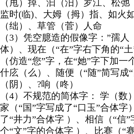
（甩）掉、汩（汨）罗江、松弛
监时(临)、大姆（拇）指、如火
（绌）、草管（菅）人命
（3）凭空臆造的假像字：”孺人（
体）、现在（“在”字右下角的“土
（仿造“您”字，在“她”字下加一
什庅（么）、随便（“随”简写成“
（阴）、?响（咚）
（4）不规范的简体字： 学（数
家（“国”字写成了“口玉”合体字
了“井力”合体字 ）、相信（“信
个“文”字的合体字 ）、比赛（“