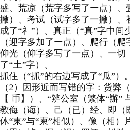
盛、荒凉（荒字多写了一点）、
撇）、考试（试字多了一撇）、初
成了“礻”）、真正（“真”字中
（迎字多加了一点）、爬行（爬字
仰光（仰字多写了一点）、一切
了“土”字）、
抓住（“抓”的右边写成了“瓜”
（2）因形近而写错的字：货弊（繁
【 币】）、“辨公室（繁体“辦” 
教侮（诲）、己（已）经、即（
体“東”与“柬”相似）、像（相