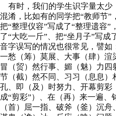
有时，我们的学生识字量太少
混淆，比如有的同学把“教师节”
把“整理仪容”写成了“整理遗容”
了“大吃一斤”、把“坐月子”写成
音字误写的情况也很常见，譬如
一愁（筹）莫展、大事（肆）渲
冒（贸）然行事、媚（魅）力四
节（截）然不同、习习（息息）
孔、即（及）时努力、开幕剪彩（
成“剪彩”）、在（再）来一遍、
（首）屈一指、破斧（釜）沉舟