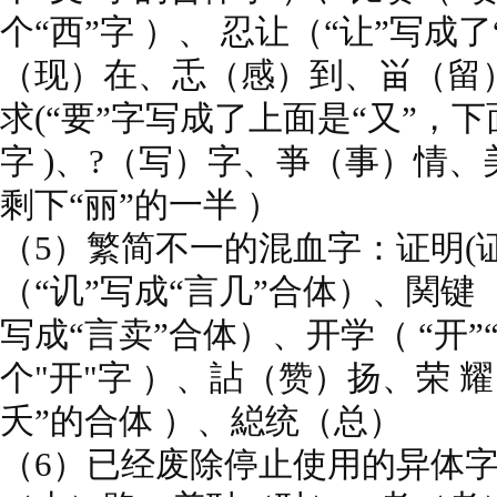
个“西”字 ）、 忍让（“让”写成
（现）在、忎（感）到、畄（留
求(“要”字写成了上面是“又”，
字 )、?（写）字、亊（事）情、
剩下“丽”的一半 ）
（5）繁简不一的混血字：证明(
（“讥”写成“言几”合体）、関键
写成“言卖”合体）、开学（ “开”
个"开"字 ）、詀（赞）扬、荣 耀
夭”的合体 ）、縂统（总）
（6）已经废除停止使用的异体