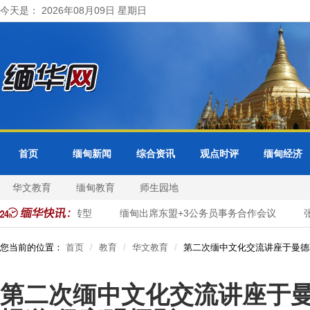
今天是： 2026年08月09日 星期日
首页
缅甸新闻
综合资讯
观点时评
缅甸经济
华文教育
缅甸教育
师生园地
政服务数字化转型
缅甸出席东盟+3公务员事务合作会议
张维为
您当前的位置：
首页
教育
华文教育
第二次缅中文化交流讲座于曼德
第二次缅中文化交流讲座于