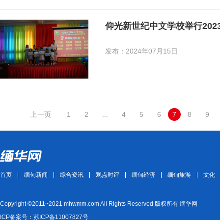
发布：2024年07月15日
上一页
1
2
...
4
5
6
7
8
9
首页
缅甸新闻
综合资讯
观点时评
缅甸经济
缅甸旅游
文化
Copyright ©2011~2021 mhwmm.com All Rights Reserved 版权所有 缅华网
ICP备案号：苏ICP备11007827号