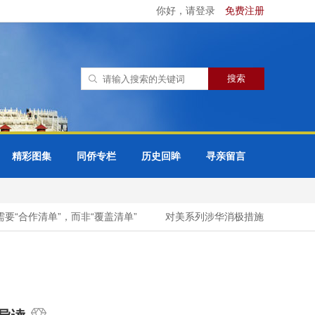
你好，请登录
免费注册
精彩图集
同侨专栏
历史回眸
寻亲留言
“合作清单”，而非“覆盖清单”
对美系列涉华消极措施，实施反制！