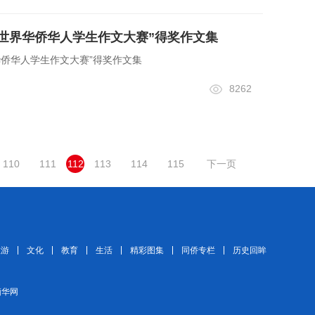
二届世界华侨华人学生作文大赛”得奖作文集
界华侨华人学生作文大赛”得奖作文集
8262
110
111
112
113
114
115
下一页
旅游
文化
教育
生活
精彩图集
同侨专栏
历史回眸
 缅华网