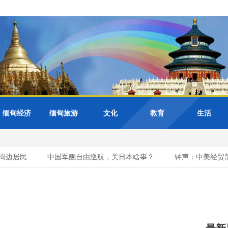
缅甸经济
缅甸旅游
文化
教育
生活
周边居民
中国军舰自由巡航，关日本啥事？
钟声：中美经贸需要