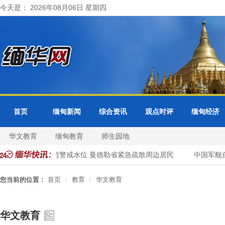
今天是： 2026年08月06日 星期四
首页
缅甸新闻
综合资讯
观点时评
缅甸经济
华文教育
缅甸教育
师生园地
色都基水库超警戒水位 曼德勒省紧急疏散周边居民
中国军舰自
您当前的位置：
首页
教育
华文教育
华文教育