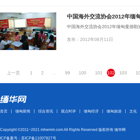
中国海外交流协会2012年
中国海外交流协会2012年缅甸曼德
发布：2012年08月11日
上一页
1
2
...
99
100
101
102
103
1
首页
缅甸新闻
综合资讯
观点时评
缅甸经济
缅甸旅游
文化
Copyright ©2011~2021 mhwmm.com All Rights Reserved 版权所有 缅华网
ICP备案号：苏ICP备11007827号