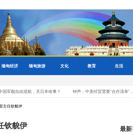
缅甸经济
缅甸旅游
文化
教育
生活
国军舰自由巡航，关日本啥事？
钟声：中美经贸需要“合作清单”，而
室主任钦貌伊
任钦貌伊
最新