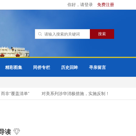
你好，请登录
免费注册
精彩图集
同侨专栏
历史回眸
寻亲留言
非“覆盖清单”
对美系列涉华消极措施，实施反制！
一句“苍
导读