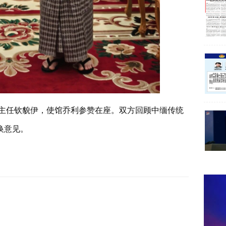
室主任钦貌伊，使馆乔利参赞在座。双方回顾中缅传统
换意见。