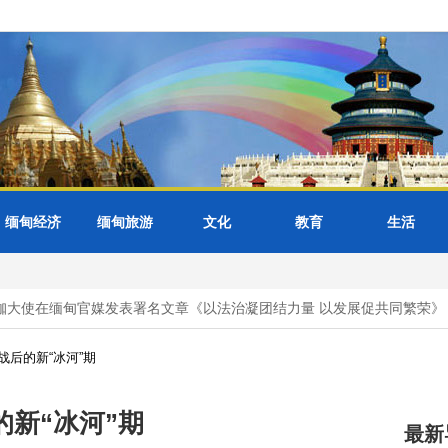
缅甸经济
缅甸旅游
文化
教育
生活
大使在缅甸官媒发表署名文章《以法治凝团结力量 以发展促共同繁荣》
后的新“冰河”期
新“冰河”期
最新