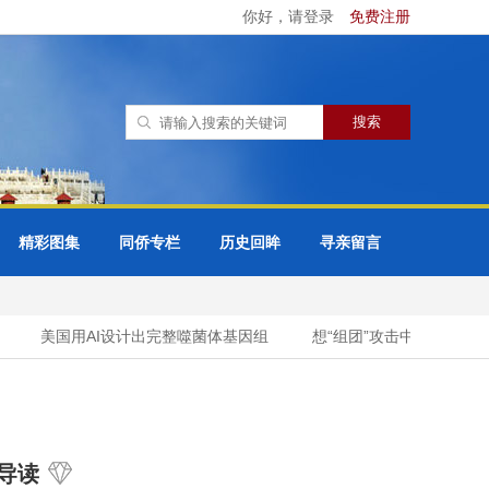
你好，请登录
免费注册
精彩图集
同侨专栏
历史回眸
寻亲留言
美国用AI设计出完整噬菌体基因组
想“组团”攻击中国导弹试射
导读