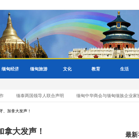
缅甸经济
缅甸旅游
文化
教育
生活
缅泰两国领导人联合声明
缅甸中华商会与缅甸缅族企业家协会
牙、加拿大发声！
加拿大发声！
最新