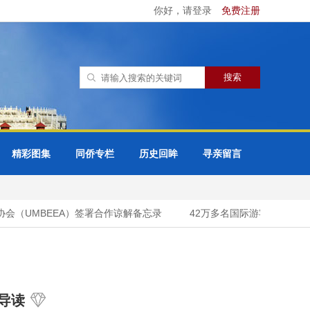
你好，请登录
免费注册
精彩图集
同侨专栏
历史回眸
寻亲留言
（UMBEEA）签署合作谅解备忘录
42万多名国际游客今年头7个
导读