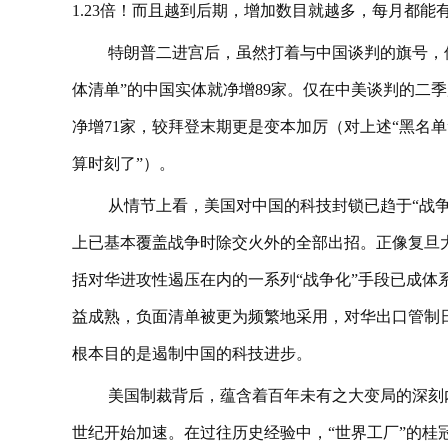
1.23倍！而且越到后期，增加数目就越多，每月都
特朗普二进宫后，虽然打着与中国谈判的旗号，
体清单”的中国实体就净增89家。仅在中美谈判的二季
净增71家，较拜登末期更是变本加厉（对上述“黑名
算时刻了”）。
从情节上看，美国对中国的科技封锁已趋于“战
上已基本覆盖战争时除交火外的全部出招。正像复旦
括对华进攻性遏压在内的一系列“战争化”手段已成体
益成熟，负面清单被更为频繁地采用，对华出口管制
根本目的是遏制中国的科技进步。
美国制裁背后，蕴含着百年未有之大变局的深刻内
世纪开始加速。在过往历史经验中，“世界工厂”的桂