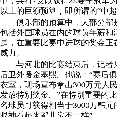
中，共有7支以获得本赛季冠军为
以上的巨额预算，即所谓的“中超
俱乐部的预算中，大部分都是
包括外国球员在内的球员年薪和
是，在重要比赛中进球的奖金正
威力。
与河北的比赛结束后，记者见
后卫外援金基熙。他说：“赛后
衣室，现场宣布拿出300万元人民币
发放特别奖金。”在特别重要的
名球员可获得相当于3000万韩
眼神看起来都非常不一样”。