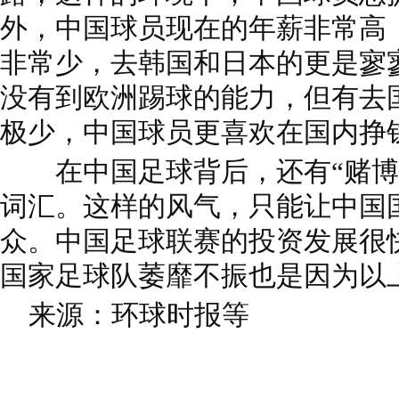
外，中国球员现在的年薪非常高
非常少，去韩国和日本的更是寥
没有到欧洲踢球的能力，但有去
极少，中国球员更喜欢在国内挣
在中国足球背后，还有“赌博”、
词汇。这样的风气，只能让中国
众。中国足球联赛的投资发展很
国家足球队萎靡不振也是因为以
来源：环球时报等