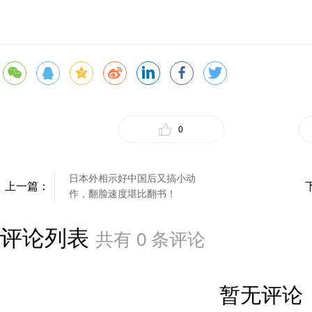
0
日本外相示好中国后又搞小动
上一篇：
作，翻脸速度堪比翻书！
评论列表
共有
0
条评论
暂无评论