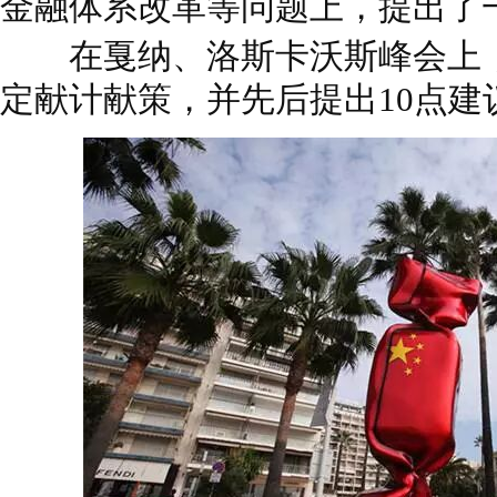
金融体系改革等问题上，提出
在戛纳、洛斯卡沃斯峰会上
定献计献策，并先后提出10点建