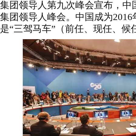
集团领导人第九次峰会宣布，中国
集团领导人峰会。中国成为2016
是“三驾马车”（前任、现任、候