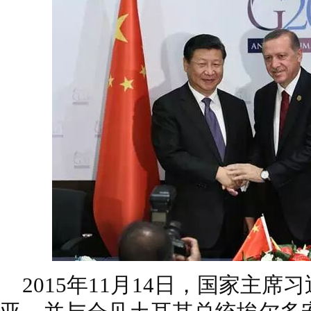
2015年11月14日，国家主席