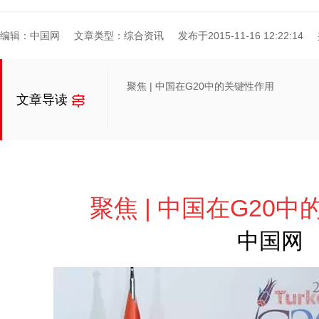
编辑：中国网
文章类型：综合资讯
发布于2015-11-16 12:22:14
聚焦 | 中国在G20中的关键性作用
文章导读
聚焦 | 中国在G2
0中
中国网