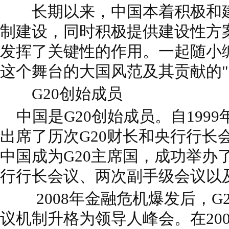
长期以来，中国本着积极和建
制建设，同时积极提供建设性方案
发挥了关键性的作用。一起随小编
这个舞台的大国风范及其贡献的"
G20创始成员
中国是G20创始成员。自1999
出席了历次G20财长和央行行长会
中国成为G20主席国，成功举办了
行行长会议、两次副手级会议以
2008年金融危机爆发后，
议机制升格为领导人峰会。在200