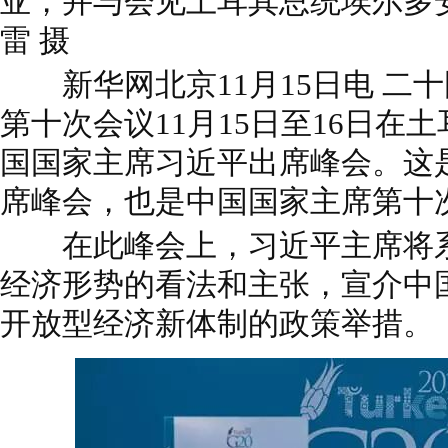
亚，并与会见土耳其总统埃尔多安
雷 摄
新华网北京11月15日电 二
第十次会议11月15日至16日在
国国家主席习近平出席峰会。这
席峰会，也是中国国家主席第十
在此峰会上，习近平主席将
经济形势的看法和主张，宣介中
开放型经济新体制的政策举措。