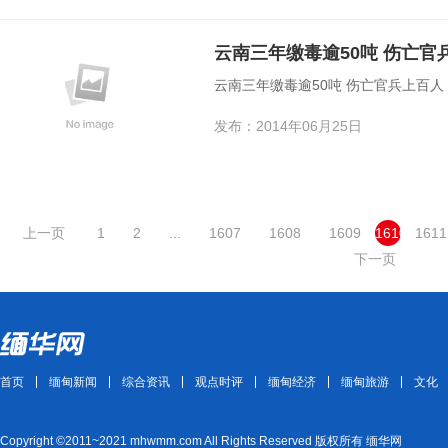
云南三年缴毒逾50吨 伤亡官
云南三年缴毒逾50吨 伤亡官兵上百人
发布：2014年06月25日
上一页
1
2
...
1607
1608
1609
1610
1611
下一页
首页
缅甸新闻
综合资讯
观点时评
缅甸经济
缅甸旅游
文化
Copyright ©2011~2021 mhwmm.com All Rights Reserved 版权所有 缅华网