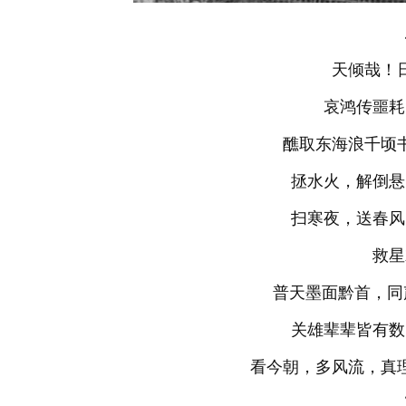
天倾哉！
哀鸿传噩耗
醮取东海浪千顷
拯水火，解倒悬
扫寒夜，送春风
救星
普天墨面黔首，同
关雄辈辈皆有数
看今朝，多风流，真