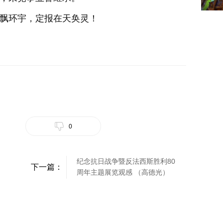
飘环宇，定报在天奂灵！
0
纪念抗日战争暨反法西斯胜利80
下一篇：
周年主题展览观感 （高德光）