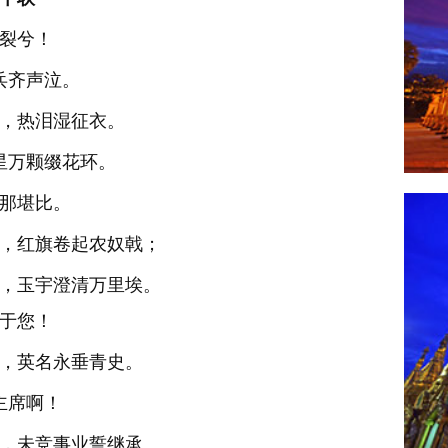
裂兮！
兵齐声泣。
，热泪湿征衣。
星万颗缀花环。
那堪比。
，红旗卷起农奴戟；
，玉宇澄清万里埃。
于您！
，英名永垂青史。
主席啊！
，未竞事业誓继承。