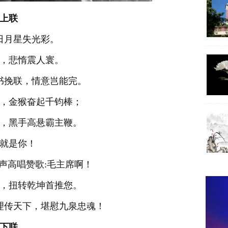
上联
日月星失光彩。
，悲惰震人寰。
书挽联，情意岂能完。
，金猴奋起千钧棒；
，黑手高悬霸主鞭。
就是你！
声高唱赞歌:毛主席啊！
，扭转乾坤首推您。
理传天下，堪慰九泉忠魂！
下
联