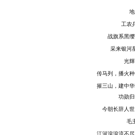
地
工农
战旗系黑缨
采来银河
光輝
传马列，播火种
摧三山，建中华
功勋归
今朝长辞人世
毛
江河滾滾流不尽