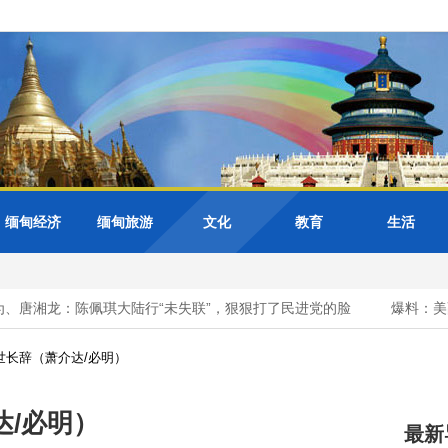
缅甸经济
缅甸旅游
文化
教育
生活
唐湘龙：陈佩琪大陆行“未失联”，狠狠打了民进党的脸
爆料：美副
世长辞（萧介达/必明）
/必明）
最新