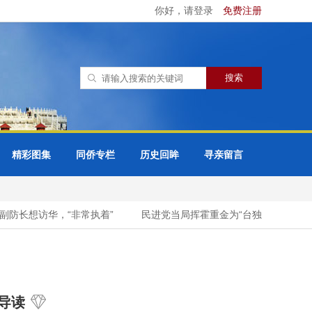
你好，请登录
免费注册
精彩图集
同侨专栏
历史回眸
寻亲留言
防长想访华，“非常执着”
民进党当局挥霍重金为“台独”编织“皇帝新衣
导读