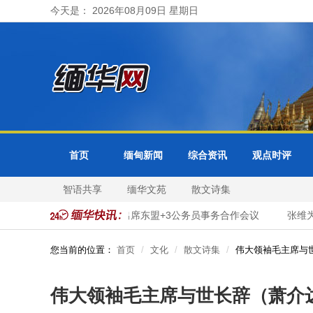
今天是： 2026年08月09日 星期日
首页
缅甸新闻
综合资讯
观点时评
智语共享
缅华文苑
散文诗集
服务数字化转型
缅甸出席东盟+3公务员事务合作会议
张维为、
您当前的位置：
首页
文化
散文诗集
伟大领袖毛主席与
伟大领袖毛主席与世长辞（萧介达