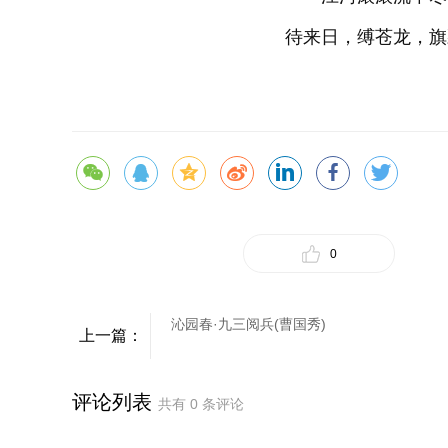
待来日，缚苍龙，旗
0
沁园春·九三阅兵(曹国秀)
上一篇：
评论列表
共有
0
条评论