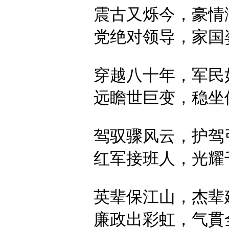
震古又烁今，
豪情
党绝对领导，
家国
穿越八十年，
军民
远瞻世巨变，
稳坐
驾驭骤风云，
护驾
红军接班人，
光耀
英辈保江山，
杰辈
廉政出彩虹，
气貫