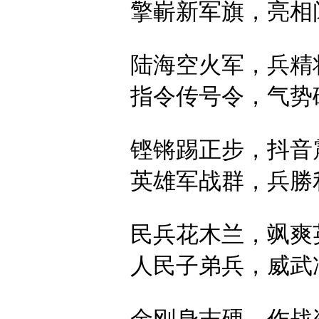
擎嶄新军旗，
亮相
陆海空火军，
兵精
指令传号令，
气势
铿锵踢正步，
抖音
英雄军战群，
兵勝
民兵花木兰，
飒爽
人民子弟兵，
威武