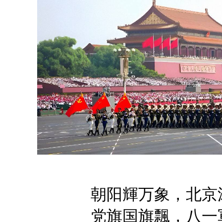
朝阳輝万象，
北京
党旗国旗飄，
八一