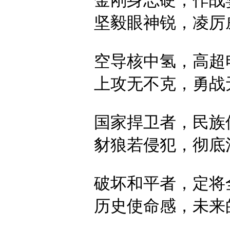
金刚身志硬，
作战
坚毅眼神锐，
凌厉
空导核中氢，
高超
上攻无不克，
勇战
国家捍卫者，
民族
豺狼若侵犯，
彻底
破坏和平者，
定将
历史使命感，
未来