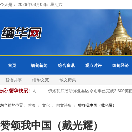
今天是： 2026年08月08日 星期六
首页
缅甸新闻
综合资讯
观点时评
缅甸经济
智语共享
缅华文苑
散文诗集
数近1,390万人
伊洛瓦底省渺弥亚县区今雨季已完成2,600英亩
您当前的位置：
首页
文化
散文诗集
赞颂我中国（戴光耀）
赞颂我中国（戴光耀）