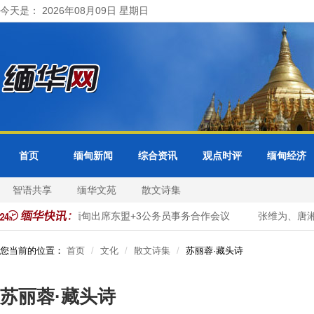
今天是： 2026年08月09日 星期日
首页
缅甸新闻
综合资讯
观点时评
缅甸经济
智语共享
缅华文苑
散文诗集
字化转型
缅甸出席东盟+3公务员事务合作会议
张维为、唐湘
您当前的位置：
首页
文化
散文诗集
苏丽蓉·藏头诗
苏丽蓉·藏头诗