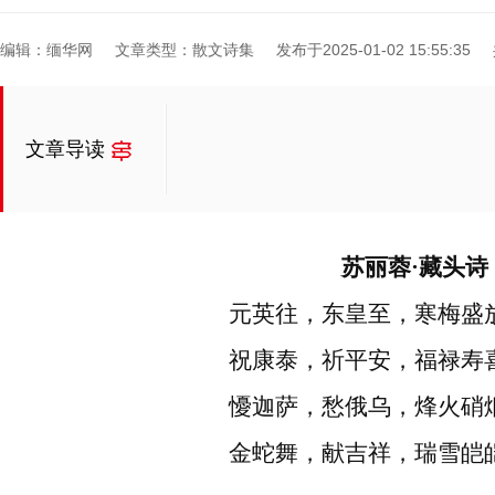
编辑：缅华网
文章类型：散文诗集
发布于2025-01-02 15:55:35
文章导读
苏丽蓉·藏头诗
元英往，东皇至，寒梅盛
祝康泰，祈平安，福禄寿
懮迦萨，愁俄乌，烽火硝
金蛇舞，献吉祥，瑞雪皑