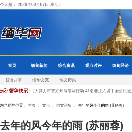
今天是： 2026年08月07日 星期五
首页
缅甸新闻
综合资讯
观点时评
缅甸经济
智语共享
缅华文苑
散文诗集
局受理
缅甸大其力市警方开展清网行动 41名非法入境中国公民被抓
您当前的位置：
首页
文化
散文诗集
去年的风今年的雨 (苏丽蓉)
去年的风今年的雨 (苏丽蓉)