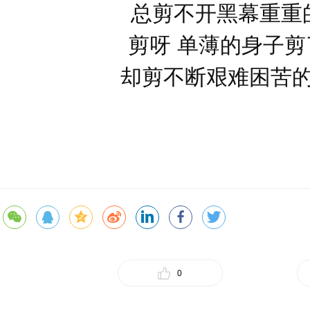
总剪不开黑幕重重
剪呀 单薄的身子
却剪不断艰难困苦
0