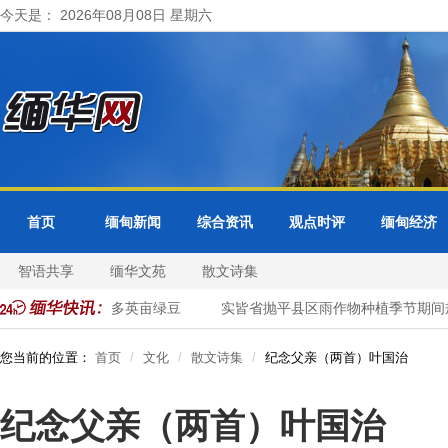
今天是： 2026年08月08日 星期六
首页
缅甸新闻
综合资讯
观点时评
缅甸经济
智语共享
缅华文苑
散文诗集
间规划种植1千多英亩绿豆
实皆省抛平县区雨作物种植季节期间规
您当前的位置：
首页
文化
散文诗集
纪念父亲（两首）叶国治
纪念父亲（两首）叶国治