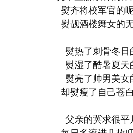
熨齐将校军官的
熨靓酒楼舞女的
熨热了刺骨冬日
熨湿了酷暑夏天
熨亮了帅男美女
却熨瘦了自己苍
父亲的冀求很平