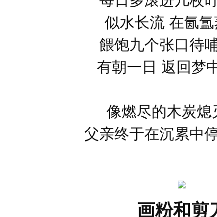
每日多滚进几枚
似水长流 在氤氲
餵饱九个张口待
有朝一日 返回梦
像燃尽的木炭熄
父亲终于在沉累中
画粉和剪