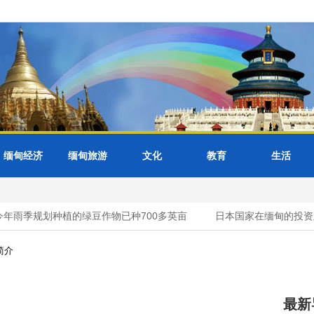
缅甸经济
缅甸旅游
文化
教育
生活
年雨季规划种植的绿豆作物已种700多英亩
日本国家在缅甸的投资及
简介
最新