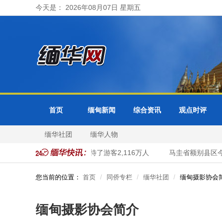
今天是： 2026年08月07日 星期五
首页
缅甸新闻
综合资讯
观点时评
缅华社团
缅华人物
首都河内市今年头70个月接待了游客2,116万人
马圭省额别县区今
您当前的位置：
首页
同侨专栏
缅华社团
缅甸摄影协会
缅甸摄影协会简介