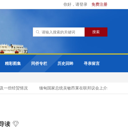
你好，请登录
免费注册
精彩图集
同侨专栏
历史回眸
寻亲留言
一些经贸情况
缅甸国家总统吴敏昂莱在联邦议会上介绍缅甸国家目
导读