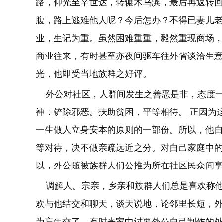
路，仰光至辛世达，转辗木乌滨，最后再返转
腹，路上逃难他人呢？今后怎办？不得已妻儿
业，生记为重。虽然困难重重，毅然重现商场
商业往来，有时甚至亦夜间驱车往外省谈洽生
光，他即受当地族群之好评。
外公对社区，人群间发生之善恶是非，态度一
神：铲除邪恶。扶助贫困，平等相待。 正因为
一生做人立身安本的原则的一部份。所以，他
等对待，决不做亲疏远近之分。对自己家庭中
以，外公随被族群人们公推为所在社区民众间
调解人。宗亲，乡亲和族群人们总是喜欢称他为
欢与他结交和聊天，谈天说地，论邻里长短，
为忘年交了。有时来家中讨要外公自己制作的