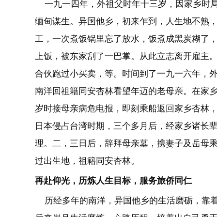
一九一四年，外祖父时年十三岁，因家乡时局
缅甸谋生。异国他乡，初来乍到，人生地不熟
工，一次煮饭锅里忘了放水，饭煮成黑炭糊了
上饭，被东家刮了一巴掌。从此立志离开雇主
合伙跑过小买卖，等。时间到了一九一六年，
南洋回祖籍同安杏林看望年迈的老母亲。在家
岁时接母亲病危电报，即刻乘船返回家乡杏林
日本侵占台湾时期，三个多月后，经家乡诸长
理。二，三日后，辞拜母亲墓，携妻子及岳母
过出生地，祖籍同安杏林。
再赴仰光，历炼人生目标，服务旅侨同仁
历经多年的南洋，异国他乡的生活磨砺，靠着