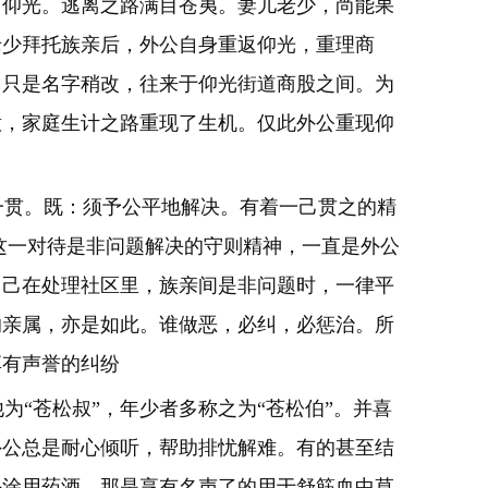
回仰光。逃离之路满目苍夷。妻儿老少，尚能果
老少拜托族亲后，外公自身重返仰光，重理商
，只是名字稍改，往来于仰光街道商股之间。为
意，家庭生计之路重现了生机。仅此外公重现仰
贯。既：须予公平地解决。有着一己贯之的精
这一对待是非问题解决的守则精神，一直是外公
自己在处理社区里，族亲间是非问题时，一律平
的亲属，亦是如此。谁做恶，必纠，
必惩治。所
享有声誉的纠纷
“苍松叔”，年少者多称之为“苍松伯”。并喜
外公总是耐心倾听，帮助排忧解难。有的甚至结
外涂用药酒，那是享有名声了的用于舒筋血中草