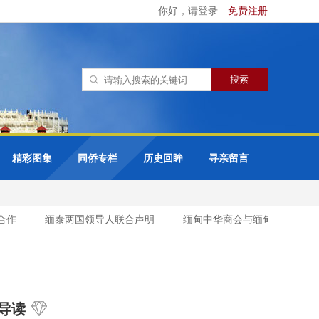
你好，请登录
免费注册
精彩图集
同侨专栏
历史回眸
寻亲留言
作
缅泰两国领导人联合声明
缅甸中华商会与缅甸缅族企业家协会
导读