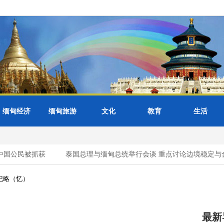
缅甸经济
缅甸旅游
文化
教育
生活
国公民被抓获
泰国总理与缅甸总统举行会谈 重点讨论边境稳定与合
纪略（忆）
最新