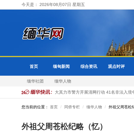
今天是： 2026年08月07日 星期五
首页
缅甸新闻
综合资讯
观点时评
缅华社团
缅华人物
各省邦分局受理
缅甸大其力市警方开展清网行动 41名非法入境中
您当前的位置：
首页
同侨专栏
缅华人物
外祖父周苍松
外祖父周苍松纪略（忆）