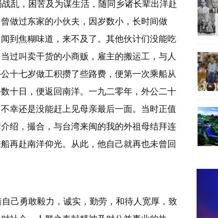
战乱，困苦及为谋生活，随同乡诸长辈出洋赴
，曾做过东家的小伙夫，因岁数小，长时间做
，闻到焦糊味道，来不及了。其他伙计们没能吃
。当过叫卖干货的小商贩，雇主的搬运工，与人
外公十七岁做工积攒了些路费，便第一次乘船从
乡数十日，便返回南洋。一九二零年，外公二十
，不幸还是没能赶上见母亲最后一面。当时正值
辈介绍，撮合，与台湾来闽的我的外祖母结拜连
乘船再赴南洋仰光。从此，他自己就再也未曾回
自己勇敢毅力，诚实，勤劳，和待人宽厚，致