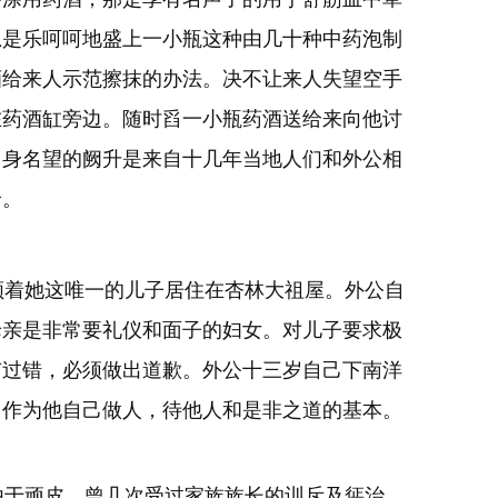
总是乐呵呵地盛上一小瓶这种由几十种中药泡制
酒给来人示范擦抹的办法。决不让来人失望空手
在药酒缸旁边。随时舀一小瓶药酒送给来向他讨
自身名望的阙升是来自十几年当地人们和外公相
价。
着她这唯一的儿子居住在杏林大祖屋。外公自
母亲是非常要礼仪和面子的妇女。对儿子要求极
有过错，必须做出道歉。外公十三岁自己下南洋
，作为他自己做人，待他人和是非之道的基本。
于顽皮，曾几次受过
家族族长的训斥及惩治。