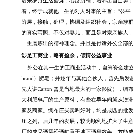
后来岁月生活磨炼，心路历程，培养出自己勇
着，终于成就他一生的对人对事
的主旨：“公平
阶层，接触，处理，协调及组织社会，宗亲族
的真实写照。不仅对妻儿，而且是对宗亲族人
一生磨炼出的精神理念。并且是付诸外公全部
涉足工商业，略有盈余，倾情公益事业
外公在其一生的工商业活动中，自筹资金建立了“
brand）肥皂；并逐年与其他合伙人，曾先后发起
先人讲Carton 曾是当地最大的一家影院）
大利肥皂厂的生产原料，有些在早年间就从澳
家及商家。绸布庄买卖叫好时，均是成匹的批
庄之列。后几年的发展，较为顺利地扩大了生
厂的成品酒需经酒缸置于地下酒窖数年，方能