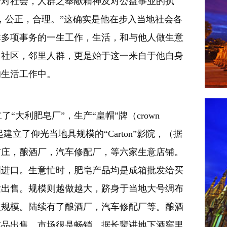
于对社会，人群之奉献精神及对公益事业的执
，公正，合理。”这确实是他在步入当地社会各
群多项事务的一生工作，生活，和与他人
做生意
，社区，邻里人群，更是始于这一来自于他自身
的生活工作中。
大利肥皂厂”，生产“皇帽”牌（crown
建立了仰光当地具规模的“Carton”影院，（据
，绸布庄，酿酒厂，汽车修配厂，等六家生意店铺。
洲进口。生意忙时，肥皂产品均是成箱批发给买
发出售。规模则越做越大，跻身于当地大号绸布
意规模。陆续有了酿酒厂，汽车修配厂等。酿酒
成品出售。市场很是畅销。据长辈讲地下酒窖里