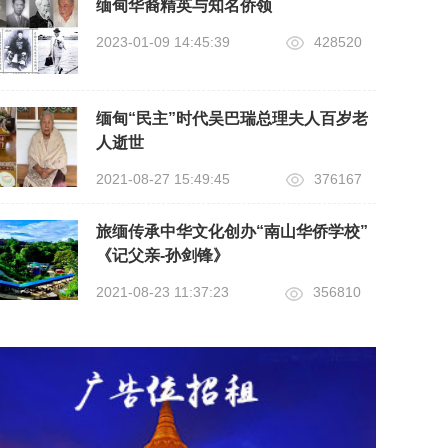
缅甸华裔精英与知名侨领
2023-01-09 14:45:39
428520
缅甸“民主”时代吴巴瑞总理夫人百岁老
人逝世
2021-08-27 15:49:45
376167
旅缅传承中华文化创办“南山华侨学校”
《记父亲-孙剑锋》
2021-08-23 11:37:23
356810