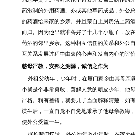
药泡制的外用
药酒。亦或其他草药成品，外公
的药酒给来家的乡亲。并且亲自上厨房沾上药
而归。因为他早就准备好了十几个小瓶子，放
药酒的邻里乡亲。这种相互信任的关系和外公
互关系发展过程中由衷的心声和发自内心的评
慈母严教，安邦之溯源，诚信之作为
外祖父幼年，少年时，在厦门家乡由其母亲领
小就是个非常勇敢，善解人意的顽皮少年。他
严格。稍有差错，就要儿子当面解释清楚，如
谋生后，一直自觉不自觉地秉承了他母亲教诲
使外公受益一生。
据长辈们忆述，外公幼年及少年时，在家乡由