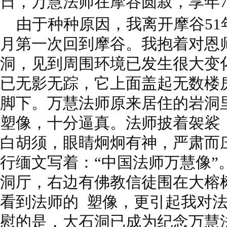
日，万慧法师在摩谷圆寂，享年7
由于种种原因，我离开摩谷51年后
月第一次回到摩谷。我抱着对恩
洞，见到周围环境已发生很大变
已无影无踪，它上面盖起无数楼
脚下。万慧法师原来居住的岩洞
塑像，十分逼真。法师披着袈裟
白胡须，眼睛炯炯有神，严肃而
行缅文写着：“中国法师万慧像”
洞厅，右边有佛教信徒围在大榕
看到法师的 塑像，更引起我对
慰的是，大石洞已成为纪念万慧