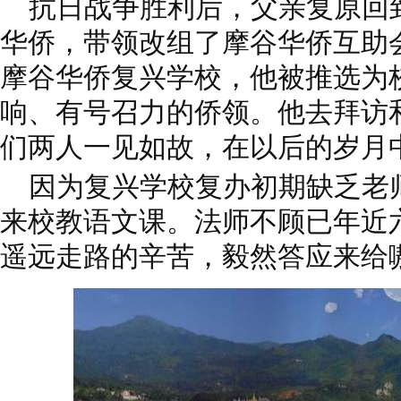
抗日战争胜利后，父亲复原回
华侨，带领改组了摩谷华侨互助
摩谷华侨复兴学校，他被推选为
响、有号召力的侨领。他去拜访
们两人一见如故，在以后的岁月
因为复兴学校复办初期缺乏老
来校教语文课。法师不顾已年近
遥远走路的辛苦，毅然答应来给