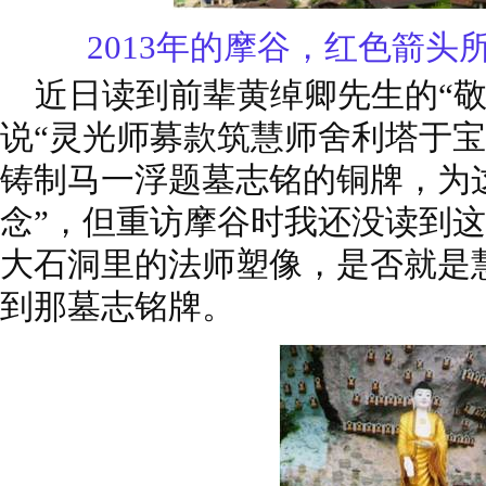
2013年的摩谷，红色箭头
近日读到前辈黄绰卿先生的“敬
说“灵光师募款筑慧师舍利塔于
铸制马一浮题墓志铭的铜牌，为
念”，但重访摩谷时我还没读到
大石洞里的法师塑像，是否就是
到那墓志铭牌。