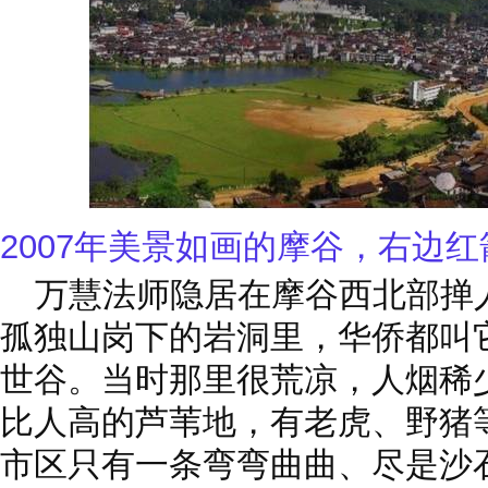
2007年美景如画的摩谷，右边
万慧法师隐居在摩谷西北部掸
孤独山岗下的岩洞里，华侨都叫
世谷。当时那
里很荒凉，人烟稀
比人高的芦苇地，有老虎、野猪
市区只有一条弯弯曲曲、尽是沙