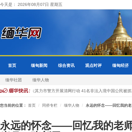
今天是： 2026年08月07日 星期五
首页
缅甸新闻
综合资讯
观点时评
缅甸经济
缅华社团
缅华人物
理
缅甸大其力市警方开展清网行动 41名非法入境中国公民被抓获
您当前的位置：
首页
同侨专栏
缅华人物
永远的怀念——回忆我的老
永远的怀念——回忆我的老