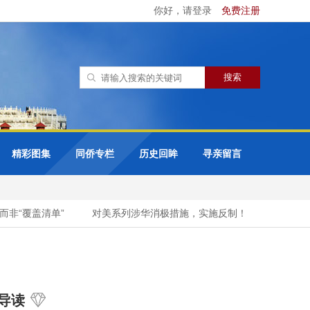
你好，请登录
免费注册
精彩图集
同侨专栏
历史回眸
寻亲留言
覆盖清单”
对美系列涉华消极措施，实施反制！
一句“苍蝇碰
导读