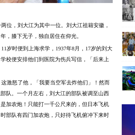
两位，刘大江为其中一位。刘大江祖籍安徽，
多年，膝下无子，独自居住在仰光。
岁时便到上海求学，1937年8月，17岁的刘大
，学校便安排他们到医院为伤兵写信，「后来上
！
这激怒了他，「我要当空军去炸他们」！然而
炮部队。一个月左右，刘大江的部队被调至山西
只是加农炮！只能打一千公尺来的，但日本飞机
当时部队有四门加农炮，只好待飞机俯冲下来时