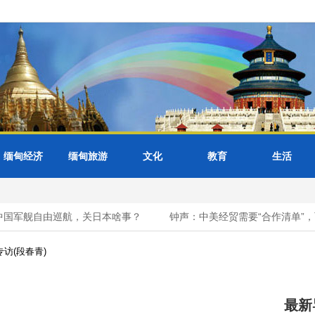
缅甸经济
缅甸旅游
文化
教育
生活
军舰自由巡航，关日本啥事？
钟声：中美经贸需要“合作清单”，而非“
访(段春青)
最新