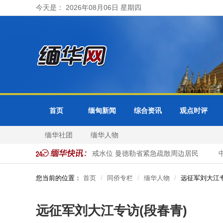
今天是： 2026年08月06日 星期四
首页
缅甸新闻
综合资讯
观点时评
缅华社团
缅华人物
访问
色都基水库超警戒水位 曼德勒省紧急疏散周边居民
中国
您当前的位置：
首页
同侨专栏
缅华人物
远征军刘大江专
远征军刘大江专访(段春青)