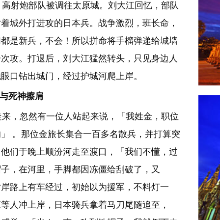
，高射炮部队被调往太原城。刘大江回忆，部队
对着城外打进攻的日本兵。战争激烈，班长命，
们都是新兵，不会！所以拼命将手榴弹递给城墙
一次攻。打退后，刘大江猛然转头，只见身边人
炮眼口钻出城门，经过护城河爬上岸。
与死神擦肩
来，忽然有一位人站起来说，「我姓金，职位
」 。那位金旅长集合一百多名散兵，并打算突
，他们于晚上顺汾河走至渡口，「我们不懂，过
帽子，在河里，手脚都因冻僵给刮破了，又
对岸路上有车经过，初始以为援军，不料灯一
江等人冲上岸，日本骑兵拿着马刀尾随追至，