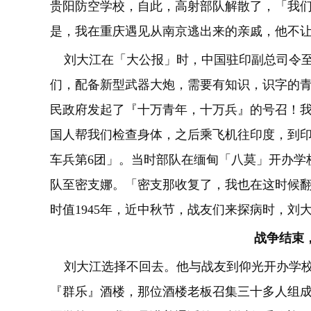
贵阳防空学校，自此，高射部队解散了，「我
是，我在重庆遇见从南京逃出来的亲戚，他不
刘大江在「大公报」时，中国驻印副总司令至
们，配备新型武器大炮，需要有知识，识字的
民政府发起了『十万青年，十万兵』的号召！
国人帮我们检查身体，之后乘飞机往印度，到
车兵第6团」。当时部队在缅甸「八莫」开办学
队至密支娜。「密支那收复了，我也在这时候
时值1945年，近中秋节，战友们来探病时，刘
战争结束
刘大江选择不回去。他与战友到仰光开办学校
『群乐』酒楼，那位酒楼老板召集三十多人组