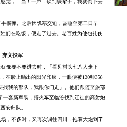
但感觉，「当！一声，砍到铁帽子，我就倒下去
手榴弹。之后因饥寒交迫，昏睡至第二日早
百姓们在吃饭，便走了过去。老百姓为他包扎伤
。
，弃文投军
犹豫要不要进去时，「看见村头七八人走下
在脸上晒出的阳光印痕，一眼便被120师358
要找我的部队，我跟你们走」。他们跟随至旅部
做了一套新军装，搭火车至临汾找到迁徙的高射炮
至西安归队。
场，不多时，又再次调往四川，拖着大炮到了