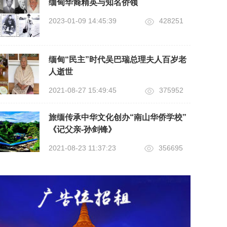
缅甸华裔精英与知名侨领
2023-01-09 14:45:39
428251
缅甸“民主”时代吴巴瑞总理夫人百岁老
人逝世
2021-08-27 15:49:45
375952
旅缅传承中华文化创办“南山华侨学校”
《记父亲-孙剑锋》
2021-08-23 11:37:23
356695