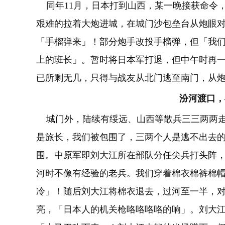
同年11月，日本打到山西，某一晚接获命令
艰难的拉着大炮进城，在城门沙包垒台从炮眼
「手榴弹来」！部分炮手改投手榴弹，但「我
上的班长」。暂时将日本军打退，但中午时再
已所剩无几，只得与战友从北门逃至南门，从
汾河渡口，
城门外，陆续有绥远、山西等散兵三三两两走
是旅长，我们被包围了，三两个人是逃不出去的
围。中原军即刘大江所在部队分任尖兵打头阵
河时不像有经验的老兵。我们穿着棉衣棉裤棉
冷」！随后刘大江将棉衣退去，过河至一半，
亮，「日本人的机关枪咯咯咯咯的响」。刘大