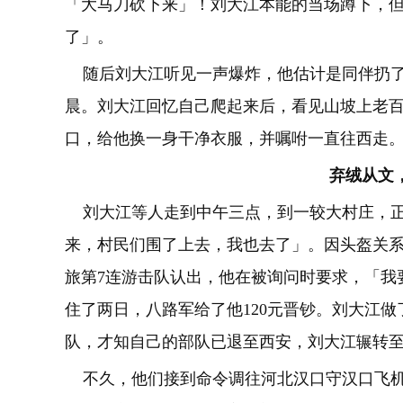
「大马刀砍下来」！刘大江本能的当场蹲下，
了」。
随后刘大江听见一声爆炸，他估计是同伴扔了
晨。刘大江回忆自己爬起来后，看见山坡上老
口，给他换一身干净衣服，并嘱咐一直往西走
弃绒从文
刘大江等人走到中午三点，到一较大村庄，正
来，村民们围了上去，我也去了」。因头盔关系，
旅第7连游击队认出，他在被询问时要求，「我
住了两日，八路军给了他120元晋钞。刘大江
队，才知自己的部队已退至西安，刘大江辗转
不久，他们接到命令调往河北汉口守汉口飞机