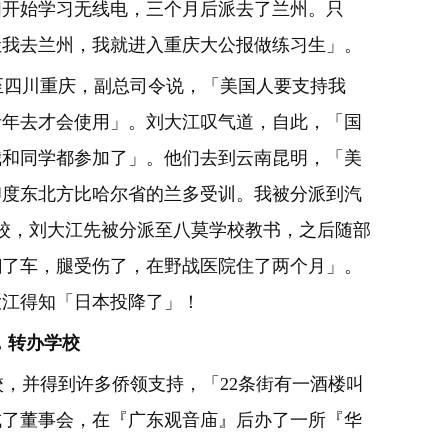
们开始学习无线电，三个月后派去了兰州。只
让我去兰州，我就进入重庆大公报做练习生」。
四川重庆，副总司令说，「美国人要支持我
青年去才会使用」。刘大江叹气道，自此，「国
我和同学都参加了」。他们去到云南昆明，「美
印度东北方比哈尔省的兰多受训。我被分派到汽
校，刘大江先被分派至八莫学校教书，之后随部
翻了车，腿受伤了，在野战医院住了两个月」。
大江得知「日本投降了」！
，转办学校
，并得到许多侨领支持，「22条街有一酒楼叫
成了董事会，在『广东观音庙』后办了一所『华