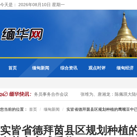
今天是： 2026年08月10日 星期一
首页
缅甸新闻
综合资讯
观点时评
缅甸经济
甸出席东盟+3公务员事务合作会议
张维为、唐湘龙：陈佩琪大陆行
您当前的位置：
首页
缅甸新闻
实皆省德拜茵县区规划种植的鹰嘴豆中已
实皆省德拜茵县区规划种植的