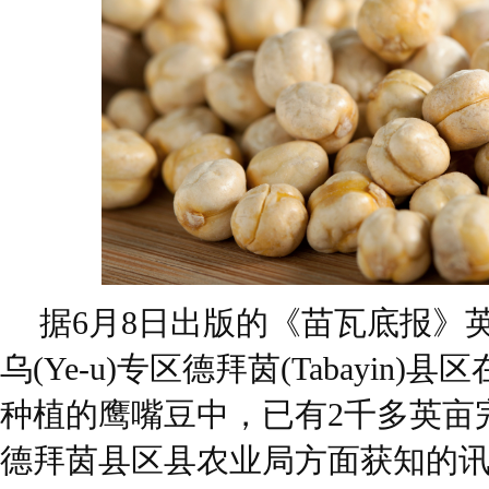
据6月8日出版的《苗瓦底报》
乌(Ye-u)专区德拜茵(Tabayin
种植的鹰嘴豆中，已有2千多英亩
德拜茵县区县农业局方面获知的