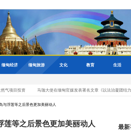
缅甸经济
缅甸旅游
文化
教育
生活
然气项目投资
马珈大使在缅甸官媒发表署名文章《以法治凝团结力量
岛与浮莲等之后景色更加美丽动人
浮莲等之后景色更加美丽动人
最新