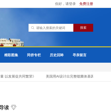
你好，请登录
免费注册
精彩图集
同侨专栏
历史回眸
寻亲留言
 以发展促共同繁荣》
美国用AI设计出完整噬菌体基因组
想“
导读