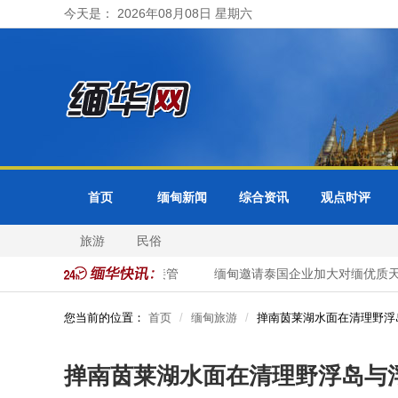
今天是： 2026年08月08日 星期六
首页
缅甸新闻
综合资讯
观点时评
旅游
民俗
馆分馆 领事业务转由曼谷接管
缅甸邀请泰国企业加大对缅优质天
您当前的位置：
首页
缅甸旅游
掸南茵莱湖水面在清理野浮
掸南茵莱湖水面在清理野浮岛与