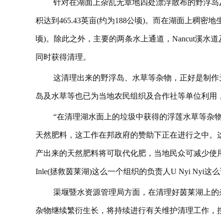
针对在湖面上杂乱无章地四处漂浮散布的野浮岛
积达到465.43英亩(约为188公顷)。而在湖面上稠密
顷)。除此之外，主要的两条水上通道，Nancut溪水
同时获得清理。
这清理出来的野浮岛、水草等杂物，正好是制作
岛及水草等也已为当地农民组织及合作社等单位利用
“在清理湖水面上的垃圾中获得的浮莲水草等杂
天然肥料，这工作在邦政府的赞助下正在进行之中。
产出来的天然肥料将可取代化肥，当地民众可减少使用化肥
Inle(拯救茵莱湖)这么一个组织的负责人U Nyi Nyi这
渠堰暨水资源管理局方面，在清理好茵莱湖上的
杂物继续繁衍生长，将持续进行有关维护清理工作，