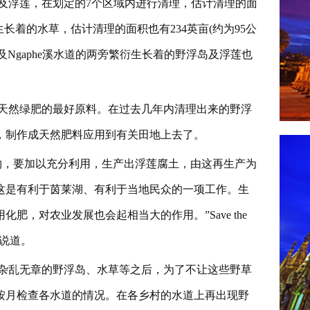
及浮莲，在划定的7个区域内进行清理，估计清理的面
地生长着的水草，估计清理的面积也有234英亩(约为95公
道及Ngaphe溪水道的两旁繁衍生长着的野浮岛及浮莲也
天然绿肥的最好原料。在过去几年内清理出来的野浮
，制作成天然肥料应用到有关田地上去了。
物，要加以充分利用，生产出浮莲腐土，由这再生产为
这是有利于茵莱湖、有利于当地民众的一项工作。生
，对农业发展也会起相当大的作用。”Save the
么说道。
杂乱无章的野浮岛、水草等之后，为了不让这些野草
按月检查各水道的情况。在各乡村的水道上再出现野