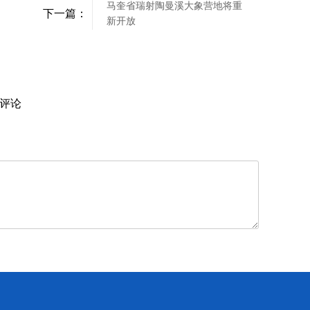
马奎省瑞射陶曼溪大象营地将重
下一篇：
新开放
评论