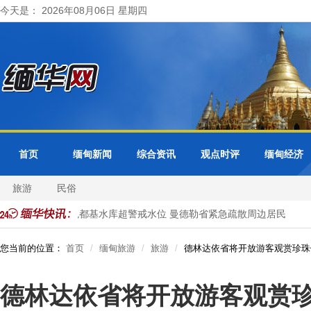
今天是： 2026年08月06日 星期四
首页
缅甸新闻
综合资讯
观点时评
缅甸经济
旅游
民俗
式访问
色都基水库超警戒水位 曼德勒省紧急疏散周边居民
中
您当前的位置：
首页
缅甸旅游
旅游
德林达依省将开放游客观赏珍珠
德林达依省将开放游客观赏