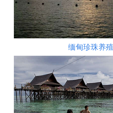
缅甸珍珠养