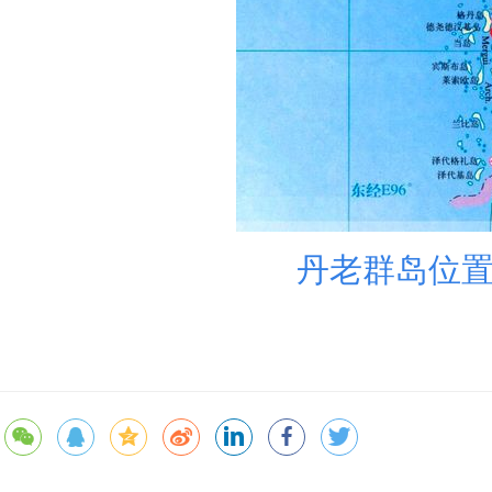
丹老群岛位