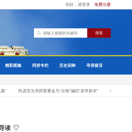
你好，请登录
免费注册
精彩图集
同侨专栏
历史回眸
寻亲留言
民进党当局挥霍重金为“台独”编织“皇帝新衣”
印度还想要抢功，
导读