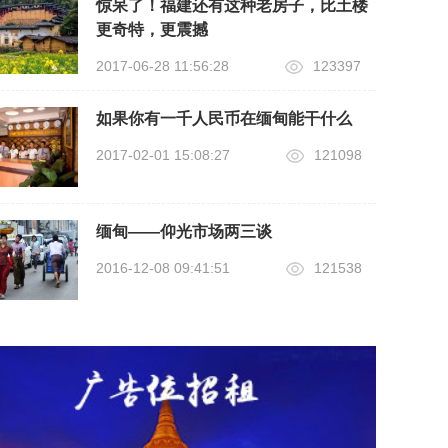
惊呆了！福建还有这种老房子，比土楼
更奇特，更震撼
2017-06-28 11:56:28
123397
如果你有一千人民币在缅甸能干什么
2017-02-01 15:08:27
121098
缅甸——仰光市场两三谈
2016-12-08 09:41:51
121538