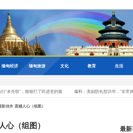
缅甸经济
缅甸旅游
文化
教育
生活
失联”，狠狠打了民进党的脸
爆料：美副防长想访华，“非常执着”
摄影佳作 震撼人心（组图）
撼人心（组图）
最新